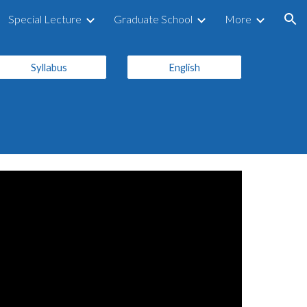
Special Lecture
Graduate School
More
ion
Syllabus
English