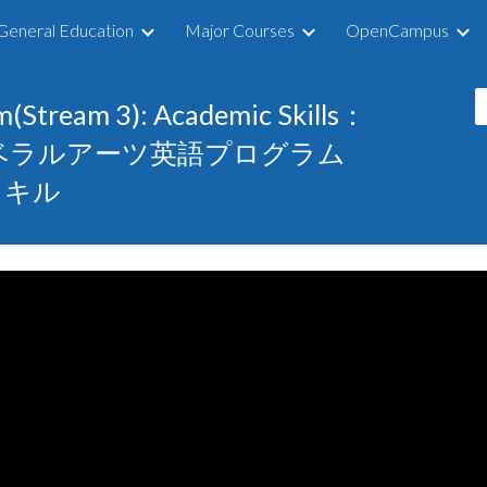
General Education
Major Courses
OpenCampus
ip to main content
Skip to navigat
am(Stream 3): Academic Skills：
tion　リベラルアーツ英語プログラム
スキル