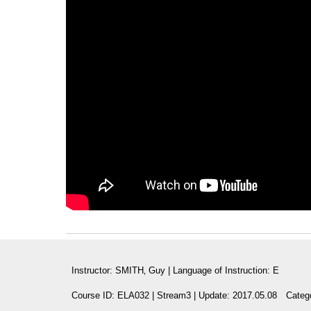
Instructor: SMITH‚ Guy | Language of Instruction: E
Course ID: ELA032 | Stream3 | Update: 2017.05.08
　Categor