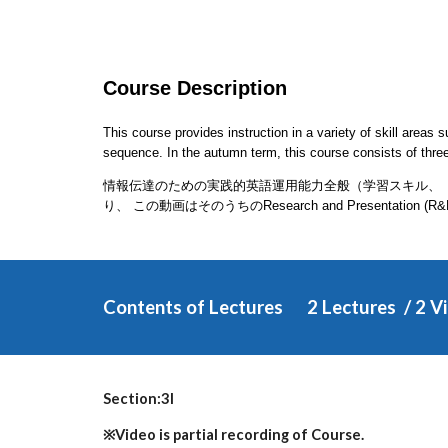
Course Description
This course provides instruction in a variety of skill areas
sequence. In the autumn term, this course consists of thr
情報伝達のための実践的英語運用能力全般（学習スキル、 
り、 この動画はそのうちのResearch and Presentation 
Contents of Lectures
2 Lectures  / 2 V
Section:
3I
※Video is partial recording of Course.