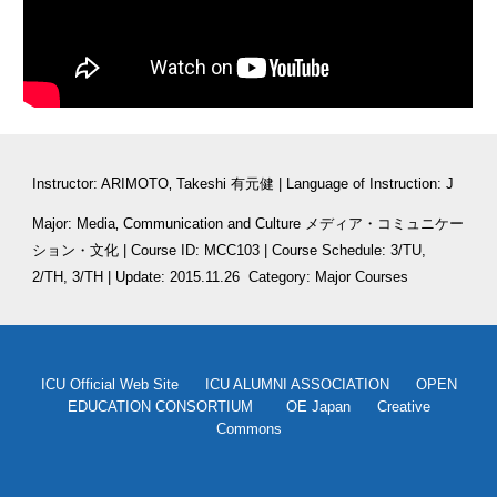
Instructor: ARIMOTO‚ Takeshi 有元健 | Language of Instruction: J
Major: Media‚ Communication and Culture メディア・コミュニケー
ション・文化 | Course ID: MCC103 | Course Schedule: 3/TU, 
2/TH, 3/TH | Update: 2015.11.26
  Category: Major Courses
ICU Official Web Site
ICU ALUMNI ASSOCIATION
OPEN
EDUCATION CONSORTIUM
OE Japan
Creative
Commons