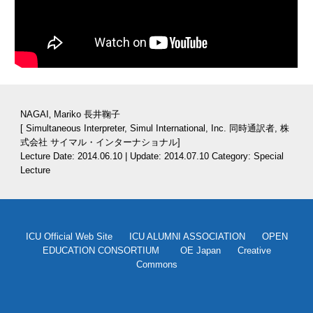
NAGAI‚ Mariko 長井鞠子
[ Simultaneous Interpreter, Simul International, Inc. 同時通訳者, 株
式会社 サイマル・インターナショナル]
Lecture Date: 2014.06.10 | Update: 2014.07.10 Category: Special 
Lecture
ICU Official Web Site
ICU ALUMNI ASSOCIATION
OPEN
EDUCATION CONSORTIUM
OE Japan
Creative
Commons