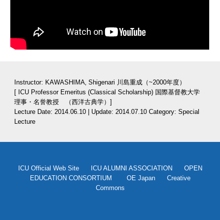
Instructor: KAWASHIMA‚ Shigenari 川島重成（~2000年度）
[ ICU Professor Emeritus (Classical Scholarship) 国際基督教大学
理事・名誉教授　（西洋古典学）]
Lecture Date: 2014.06.10 | Update: 2014.07.10 Category: Special 
Lecture
ICU Official Web Site
ICU ALUMNI ASSOCIATION
OPEN
EDUCATION CONSORTIUM
OE Japan
Creative
Commons