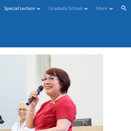
Special Lecture
Graduate School
More
ion