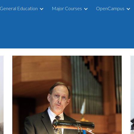
General Education
Major Courses
OpenCampus
ip to main content
Skip to navigat