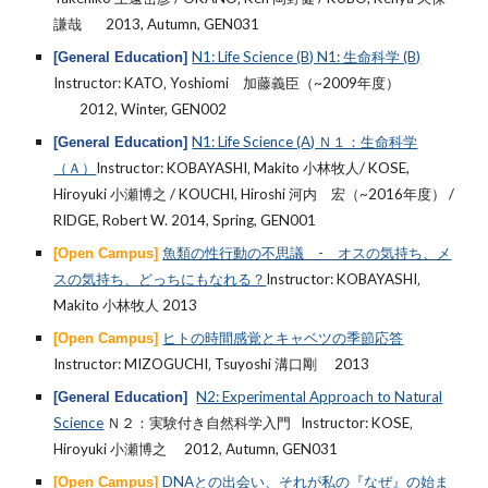
謙哉
2013, Autumn, GEN031
N1: Life Science (B) N1: 生命科学 (B)
[General Education]
Instructor: KATO‚ Yoshiomi 加藤義臣（~2009年度）
2012, Winter, GEN002
N1: Life Science (A) Ｎ１：生命科学
[General Education]
（Ａ）
Instructor: KOBAYASHI‚ Makito 小林牧人/ KOSE,
Hiroyuki 小瀬博之 / KOUCHI, Hiroshi 河内 宏（~2016年度） /
RIDGE, Robert W. 2014, Spring, GEN001
魚類の性行動の不思議 - オスの気持ち、メ
[Open Campus]
スの気持ち、どっちにもなれる？
Instructor: KOBAYASHI‚
Makito 小林牧人 2013
ヒトの時間感覚とキャベツの季節応答
[Open Campus]
Instructor: MIZOGUCHI‚ Tsuyoshi 溝口剛 2013
N2: Experimental Approach to Natural
[General Education]
Science
Ｎ２：実験付き自然科学入門 Instructor: KOSE‚
Hiroyuki 小瀬博之
2012, Autumn, GEN031
DNAとの出会い、それが私の『なぜ』の始ま
[Open Campus]