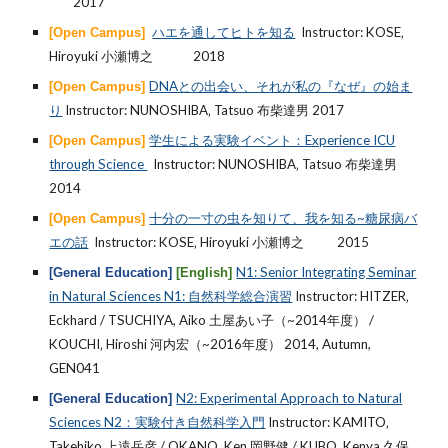
201
7
ハエを通してヒトを知る
Instructor: KOSE‚
[Open Campus]
Hiroyuki 小瀬博之
2018
DNAとの出会い、それが私の『なぜ』の始ま
[Open Campus]
り
Instructor: NUNOSHIBA‚ Tatsuo 布柴達男 201
7
学生による実験イベント：Experience ICU
[Open Campus]
through Science
Instructor: NUNOSHIBA‚ Tatsuo 布柴達男
2014
十分の一寸の虫を知りて、我を知る~糖尿病バ
[Open Campus]
エの話
Instructor: KOSE‚ Hiroyuki 小瀬博之
2015
N1: Senior Integrating Seminar
[General Education]
[English]
in Natural Sciences N1: 自然科学総合演習
Instructor: HITZER‚
Eckhard / TSUCHIYA, Aiko 土屋あい子（~2014年度） /
KOUCHI‚ Hiroshi 河内宏（~2016年度） 2014, Autumn,
GEN041
N2: Experimental Approach to Natural
[General Education]
Sciences N2：実験付き自然科学入門
Instructor: KAMITO‚
Takehiko 上遠岳彦 / OKANO‚ Ken 岡野健 / KUBO, Kenya 久保