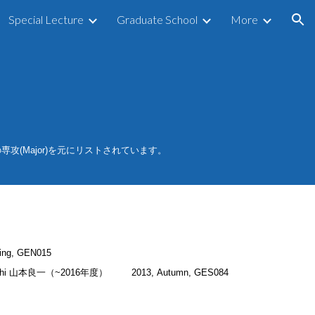
Special Lecture
Graduate School
More
ion
ては、担当教員の専攻(Major)を元にリストされています。
ring, GEN015
oichi 山本良一（~2016年度）
2013, Autumn, GES084