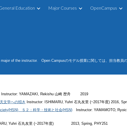
General Education
Major Courses
OpenCampus
ip to main content
Skip to navigat
ased on the major of the instructor. Open Campusのモデル授業に関し
Instructor:
201
9
YAMAZAKI, Rekishu 山崎 歴舟
y Ｎ１：天文学への招き
Instructor: ISHIMARU‚ Yuhri 石丸友里 (~2017年度)
2016, Sp
and Society(HSN) Ｓ２：科学・技術と社会(HSN)
Instructor: YAMAMOTO‚ Ry
HIMARU‚ Yuhri 石丸友里 (~2017年度)
2013, Spring, PHY251