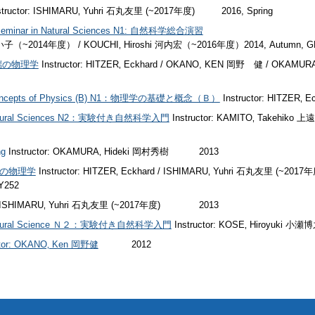
structor: ISHIMARU‚ Yuhri 石丸友里 (~2017年度)
201
6
,
Spring
ng Seminar in Natural Sciences N1: 自然科学総合演習
 土屋あい子（~2014年度） / KOUCHI‚ Hiroshi 河内宏（~2016年度）2014, Autumn, G
 最先端の物理学
Instructor: HITZER‚ Eckhard / OKANO, KEN 岡野 健 / OKAM
d Concepts of Physics (B) N1：物理学の基礎と概念（Ｂ）
Instructor: HITZER‚ E
to Natural Sciences N2：実験付き自然科学入門
Instructor: KAMITO‚ Takehik
ng
Instructor: OKAMURA‚ Hideki 岡村秀樹
2013
最先端の物理学
Instructor: HITZER‚ Eckhard / ISHIMARU‚ Yuhri 石丸友里 (~201
HY252
r: ISHIMARU‚ Yuhri 石丸友里 (~2017年度)
2013
to Natural Science Ｎ２：実験付き自然科学入門
Instructor: KOSE‚ Hiroyuki 小瀬
ctor: OKANO‚ Ken 岡野健
2012