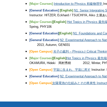
[Major Courses]
Introduction to Physics 初級物理学
In
[General Education]
[English]
N1: Senior Integrati
Instructor: HITZER‚ Eckhard / TSUCHIYA, Aiko
[Major Courses]
[English]
Hot Topics in Physics
Spring, PHY106
[General Education]
[English]
N1: Foundations an
[General Education]
N2: Experimental Approach 
2013, Autumn, GEN031
[Open Campus]
光子の裁判 – PhysicsとCritical Thinki
[Major Courses]
[English]
Hot Topics in Physics 
OKAMURA‚ Hideki 岡村秀樹
2012, Winter, P
[Open Campus]
宇宙に生まれ、宇宙に死す
Instructo
[General Education]
N2: Experimental Approach 
[Open Campus]
太陽電池の仕組みとその将来性
Instru