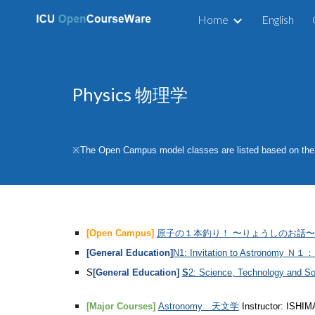
Home
English
Sk
Physics 物理学
※The Open Campus model classes are listed b
[Open Campus]
原子の１本釣り！ 〜りょうしのお話〜
[General Education]
N1: Invitation to Astronom
S
[General Education]
S
2: Science, Technology 
[Major Courses]
Astronomy 天文学
Instructor: IS